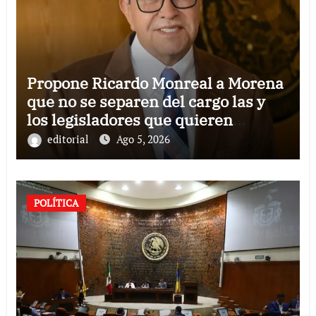
Propone Ricardo Monreal a Morena
que no se separen del cargo las y
los legisladores que quieren
reelegirse
editorial
Ago 5, 2026
POLÍTICA