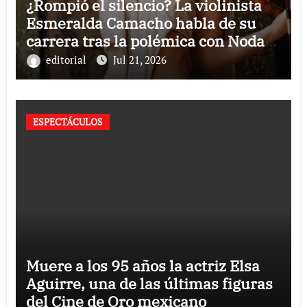
¿Rompió el silencio? La violinista
Esmeralda Camacho habla de su
carrera tras la polémica con Nodal y
Ángela Aguilar
editorial
Jul 21, 2026
ESPECTÁCULOS
Muere a los 95 años la actriz Elsa
Aguirre, una de las últimas figuras
del Cine de Oro mexicano