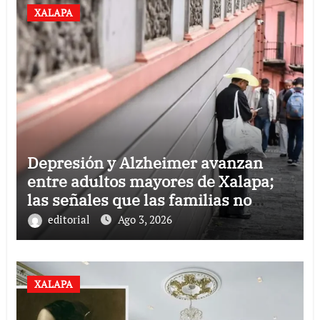
XALAPA
Depresión y Alzheimer avanzan
entre adultos mayores de Xalapa;
las señales que las familias no
deben ignorar
editorial
Ago 3, 2026
XALAPA