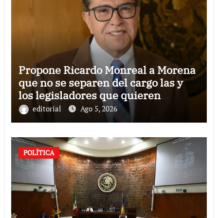
Propone Ricardo Monreal a Morena
que no se separen del cargo las y
los legisladores que quieren
reelegirse
editorial
Ago 5, 2026
POLÍTICA