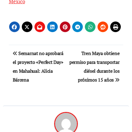
México
Navegación
Semarnat no aprobará
Tren Maya obtiene
de
el proyecto «Perfect Day»
permiso para transportar
en Mahahual: Alicia
diésel durante los
entradas
Bárcena
próximos 15 años