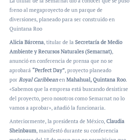
La titular de la Semarnat dio a conocer que se puso
freno al megaproyecto de un parque de
diversiones, planeado para ser construido en
Quintana Roo
Alicia Bárcena
, titular de la
Secretaría de Medio
Ambiente y Recursos Naturales (Semarnat)
,
anunció en conferencia de prensa que no se
aprobará
“Perfect Day”
, proyecto planeado
por
Royal Caribbean
en
Mahahual, Quintana Roo
.
«Sabemos que la empresa está buscando desistirse
del proyecto, pero nosotros como Semarnat no lo
vamos a aprobar», añadió la funcionaria.
Anteriormente, la presidenta de México,
Claudia
Sheinbaum
, manifestó durante su conferencia
mañanera del 18 de mayo que no permitirían que