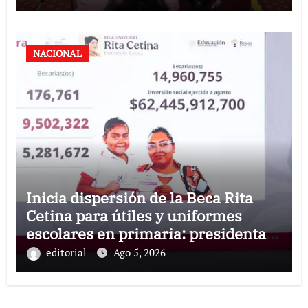
NACIONAL
Inicia dispersión de la Beca Rita
Cetina para útiles y uniformes
escolares en primaria: presidenta
Claudia Sheinbaum
editorial
Ago 5, 2026