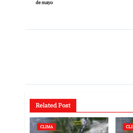
entradas
de mayo
Related Post
CLIMA
CL