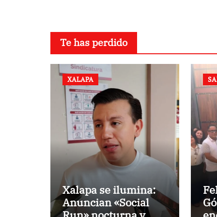
Te has perdido
XALAPA
SA
Xalapa se ilumina:
Fe
Anuncian «Social
Gó
Run» nocturna y
en