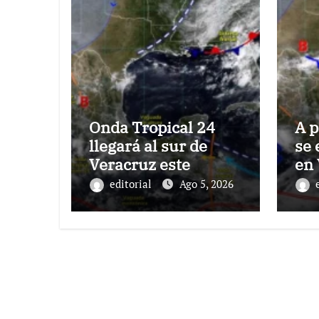
Onda Tropical 24
A p
llegará al sur de
se 
Veracruz este
en 
miércoles: Conagua
Co
editorial
Ago 5, 2026