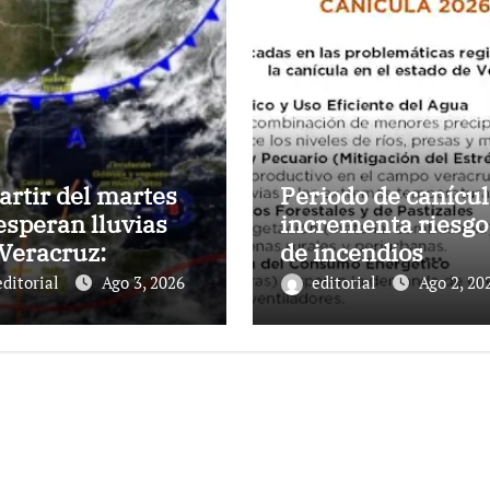
artir del martes
Periodo de canícul
esperan lluvias
incrementa riesgo
Veracruz:
de incendios
nagua
forestales y de
editorial
Ago 3, 2026
editorial
Ago 2, 20
pastizal en Veracr