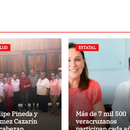
LUD
ESTATAL
lipe Pineda y
Más de 7 mil 500
mez Cazarín
veracruzanos
cabezan
participan cada a