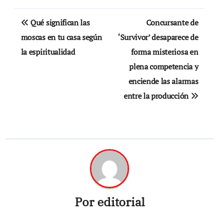
Navegación
Qué significan las
Concursante de
de
moscas en tu casa según
‘Survivor’ desaparece de
la espiritualidad
forma misteriosa en
entradas
plena competencia y
enciende las alarmas
entre la producción
Por
editorial