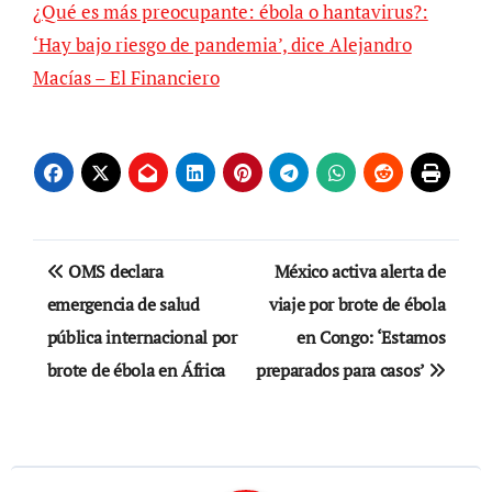
¿Qué es más preocupante: ébola o hantavirus?:
‘Hay bajo riesgo de pandemia’, dice Alejandro
Macías – El Financiero
Navegación
OMS declara
México activa alerta de
de
emergencia de salud
viaje por brote de ébola
pública internacional por
en Congo: ‘Estamos
entradas
brote de ébola en África
preparados para casos’