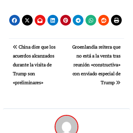
Navegación
China dice que los
Groenlandia reitera que
de
acuerdos alcanzados
no está a la venta tras
durante la visita de
reunión «constructiva»
entradas
Trump son
con enviado especial de
«preliminares»
Trump