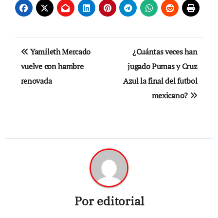
Navegación
Yamileth Mercado
¿Cuántas veces han
de
vuelve con hambre
jugado Pumas y Cruz
renovada
Azul la final del futbol
entradas
mexicano?
Por
editorial