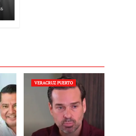
o
26
VERACRUZ PUERTO