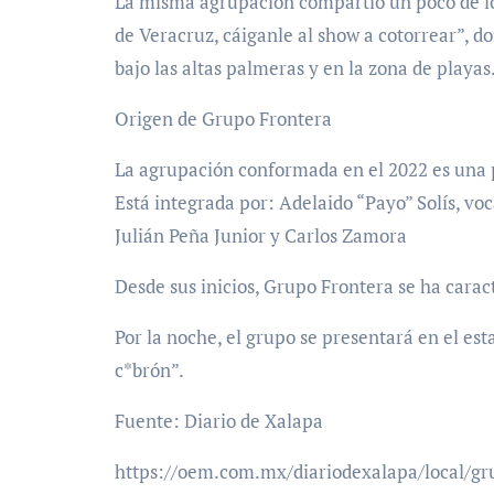
La misma agrupación compartió un poco de lo 
de Veracruz, cáiganle al show a cotorrear”, d
bajo las altas palmeras y en la zona de playas
Origen de Grupo Frontera
La agrupación conformada en el 2022 es una
Está integrada por: Adelaido “Payo” Solís, voc
Julián Peña Junior y Carlos Zamora
Desde sus inicios, Grupo Frontera se ha carac
Por la noche, el grupo se presentará en el est
c*brón”.
Fuente: Diario de Xalapa
https://oem.com.mx/diariodexalapa/local/gru