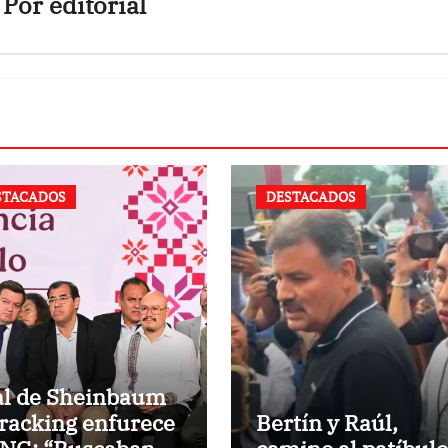
Por
editorial
STACADOS
DESTACADOS
al de Sheinbaum
fracking enfurece
Bertín y Raúl,