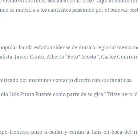
vivido en sus redes sociales con la frase “Aquí andamos mi
onde se muestra a los cantantes paseando por el bulevar cos
.
 popular banda estadounidense de música regional mexican
alista, Javier Cantú, Alberto “Beto” Acosta”, Carlos Guerrero
terizado por mantener contacto directo con sus fanáticos.
adio Luis Pirata Fuente como parte de su gira “Triste pero b
po-frontera-puso-a-bailar-y-cantar-a-fans-en-boca-del-ri