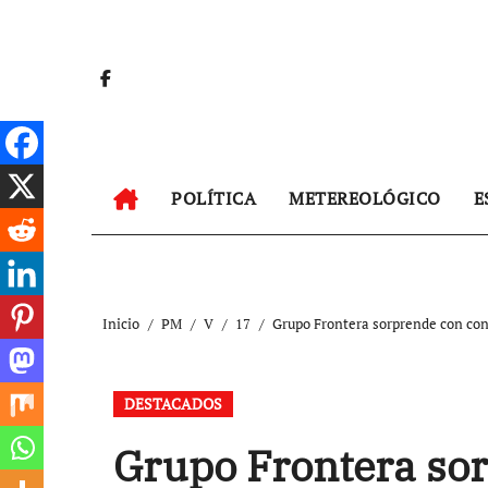
Ir
al
contenido
POLÍTICA
METEREOLÓGICO
E
Inicio
PM
V
17
Grupo Frontera sorprende con conc
DESTACADOS
Grupo Frontera sor