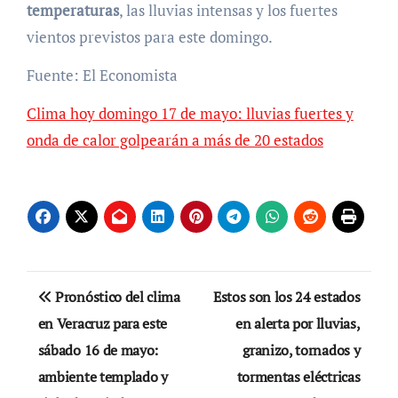
temperaturas
, las lluvias intensas y los fuertes
vientos previstos para este domingo.
Fuente: El Economista
Clima hoy domingo 17 de mayo: lluvias fuertes y
onda de calor golpearán a más de 20 estados
Navegación
Pronóstico del clima
Estos son los 24 estados
de
en Veracruz para este
en alerta por lluvias,
sábado 16 de mayo:
granizo, tornados y
entradas
ambiente templado y
tormentas eléctricas