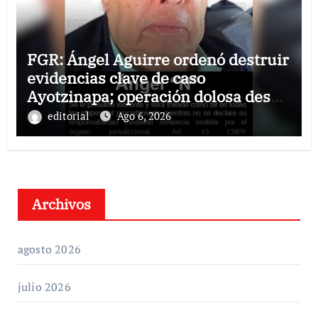
FGR: Ángel Aguirre ordenó destruir
evidencias clave de caso
Ayotzinapa; operación dolosa desde
el ejecutivo estatal
editorial
Ago 6, 2026
Archivos
agosto 2026
julio 2026