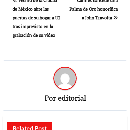
Vecino de la Ciudad
Cannes concede una
de
de México abre las
Palma de Oro honorífica
puertas de su hogar a U2
a John Travolta
entradas
tras imprevisto en la
grabación de su video
Por
editorial
Related Post