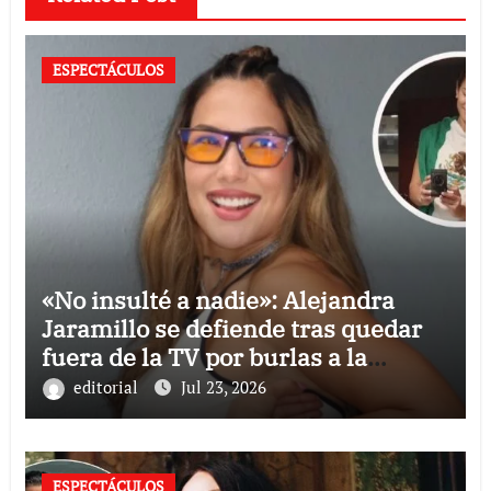
ESPECTÁCULOS
«No insulté a nadie»: Alejandra
Jaramillo se defiende tras quedar
fuera de la TV por burlas a la
Selección Mexicana
editorial
Jul 23, 2026
ESPECTÁCULOS