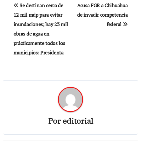
Navegación
Se destinan cerca de
Acusa FGR a Chihuahua
de
12 mil mdp para evitar
de invadir competencia
inundaciones; hay 23 mil
federal
entradas
obras de agua en
prácticamente todos los
municipios: Presidenta
Por
editorial