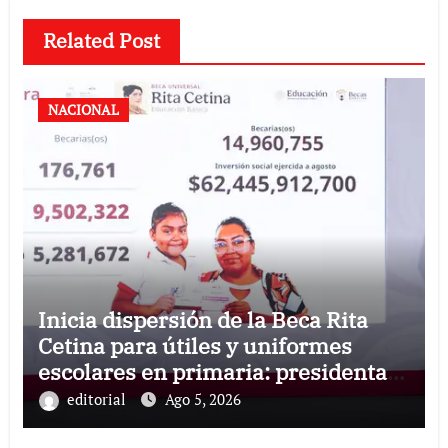
Related Post
NACIONAL
Inicia dispersión de la Beca Rita
Cetina para útiles y uniformes
escolares en primaria: presidenta
Claudia Sheinbaum
editorial
Ago 5, 2026