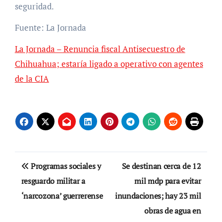
seguridad.
Fuente: La Jornada
La Jornada – Renuncia fiscal Antisecuestro de
Chihuahua; estaría ligado a operativo con agentes
de la CIA
Navegación
Programas sociales y
Se destinan cerca de 12
de
resguardo militar a
mil mdp para evitar
‘narcozona’ guerrerense
inundaciones; hay 23 mil
entradas
obras de agua en