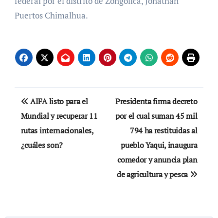
federal por el distrito de Zongolica, Jonathan
Puertos Chimalhua.
Navegación
AIFA listo para el
Presidenta firma decreto
de
Mundial y recuperar 11
por el cual suman 45 mil
rutas internacionales,
794 ha restituidas al
entradas
¿cuáles son?
pueblo Yaqui, inaugura
comedor y anuncia plan
de agricultura y pesca