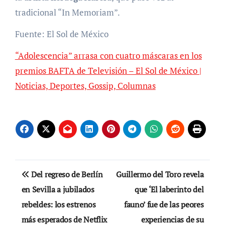
tradicional “In Memoriam”.
Fuente: El Sol de México
“Adolescencia” arrasa con cuatro máscaras en los
premios BAFTA de Televisión – El Sol de México |
Noticias, Deportes, Gossip, Columnas
Navegación
Del regreso de Berlín
Guillermo del Toro revela
de
en Sevilla a jubilados
que ‘El laberinto del
rebeldes: los estrenos
fauno’ fue de las peores
entradas
más esperados de Netflix
experiencias de su