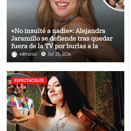
«No insulté a nadie»: Alejandra
Jaramillo se defiende tras quedar
fuera de la TV por burlas a la
Selección Mexicana
editorial
Jul 23, 2026
ESPECTÁCULOS