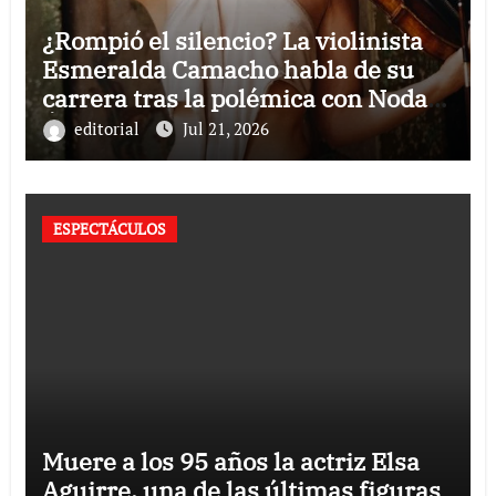
¿Rompió el silencio? La violinista
Esmeralda Camacho habla de su
carrera tras la polémica con Nodal y
Ángela Aguilar
editorial
Jul 21, 2026
ESPECTÁCULOS
Muere a los 95 años la actriz Elsa
Aguirre, una de las últimas figuras