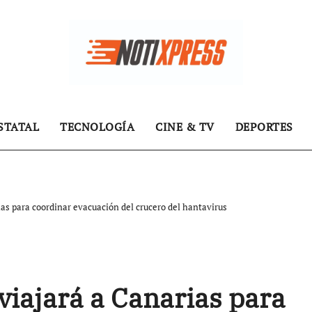
STATAL
TECNOLOGÍA
CINE & TV
DEPORTES
ias para coordinar evacuación del crucero del hantavirus
viajará a Canarias para