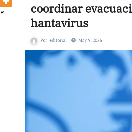
coordinar evacuaci
hantavirus
Por
editorial
May 9, 2026