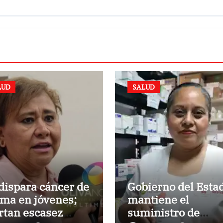
LUD
SALUD
dispara cáncer de
Gobierno del Esta
ma en jóvenes;
mantiene el
rtan escasez
suministro de