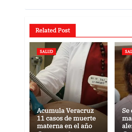
Related Post
SALUD
SA
Acumula Veracruz
Se 
11 casos de muerte
ma
materna en el año
ale