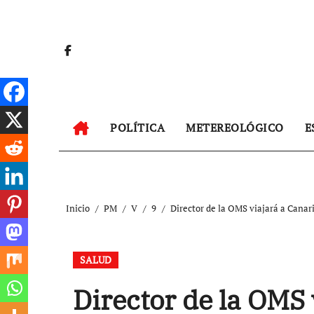
Ir
al
contenido
POLÍTICA
METEREOLÓGICO
E
Inicio
PM
V
9
Director de la OMS viajará a Canar
SALUD
Director de la OMS 