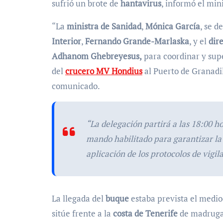
sufrió un brote de
hantavirus
, informó el min
“La
ministra de Sanidad
,
Mónica García
, se 
Interior
,
Fernando Grande-Marlaska
, y el
dire
Adhanom Ghebreyesus,
para coordinar y supe
del
crucero MV Hondius
al Puerto de Granadil
comunicado.
La delegación partirá a las 18:00 h
mando habilitado para garantizar la 
aplicación de los protocolos de vigil
La llegada del
buque
estaba prevista el medio
sitúe frente a la
costa de Tenerife
de madruga