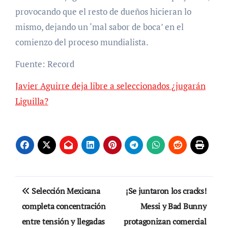
provocando que el resto de dueños hicieran lo
mismo, dejando un ‘mal sabor de boca’ en el
comienzo del proceso mundialista.
Fuente: Record
Javier Aguirre deja libre a seleccionados ¿jugarán
Liguilla?
Navegación
Selección Mexicana
¡Se juntaron los cracks!
de
completa concentración
Messi y Bad Bunny
entre tensión y llegadas
protagonizan comercial
entradas