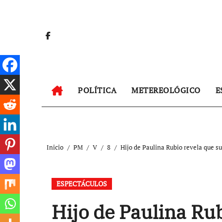
Ir
al
contenido
POLÍTICA
METEREOLÓGICO
E
Inicio
PM
V
8
Hijo de Paulina Rubio revela que
ESPECTÁCULOS
Hijo de Paulina Ru