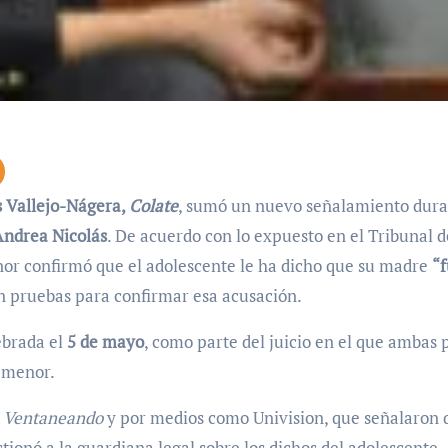
s Vallejo-Nágera,
Colate
, sumó un nuevo señalamiento dura
Andrea Nicolás
. De acuerdo con lo expuesto en el Tribunal d
nor confirmó que el adolescente le ha dicho que su madre
“
n pruebas para confirmar esa acusación.
ebrada el
5 de mayo
, como parte del juicio en el que ambas 
l menor.
a
Ventaneando
y por medios como Univision, que señalaron 
ionó a la guardiana legal sobre los dichos del adolescente.