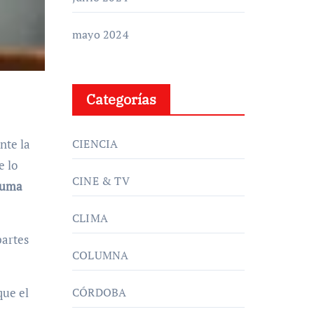
mayo 2024
Categorías
nte la
CIENCIA
e lo
CINE & TV
fuma
CLIMA
partes
COLUMNA
que el
CÓRDOBA