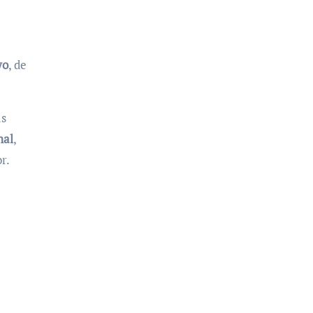
yo
, de
as
nal
,
r.