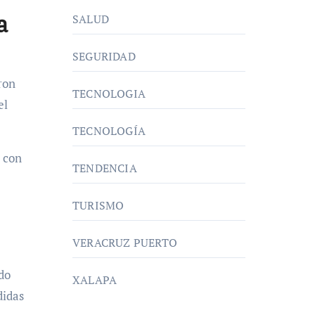
a
SALUD
SEGURIDAD
eron
TECNOLOGIA
el
TECNOLOGÍA
a con
TENDENCIA
TURISMO
VERACRUZ PUERTO
do
XALAPA
didas