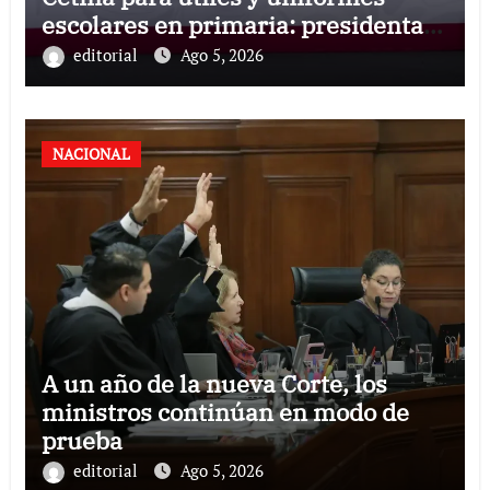
escolares en primaria: presidenta
Claudia Sheinbaum
editorial
Ago 5, 2026
NACIONAL
A un año de la nueva Corte, los
ministros continúan en modo de
prueba
editorial
Ago 5, 2026