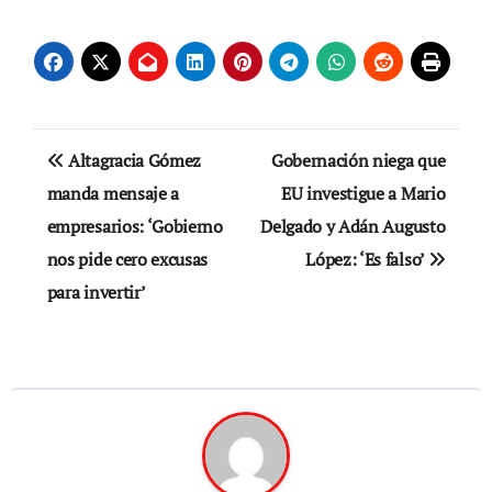
Navegación
Altagracia Gómez
Gobernación niega que
de
manda mensaje a
EU investigue a Mario
empresarios: ‘Gobierno
Delgado y Adán Augusto
entradas
nos pide cero excusas
López: ‘Es falso’
para invertir’