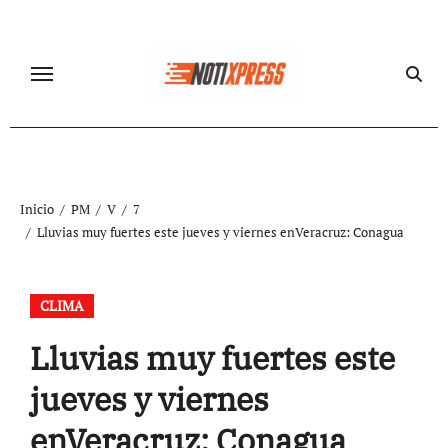
Ir
al
contenido
Inicio
PM
V
7
Lluvias muy fuertes este jueves y viernes enVeracruz: Conagua
CLIMA
Lluvias muy fuertes este
jueves y viernes
enVeracruz: Conagua