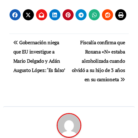
Navegación
Gobernación niega
Fiscalía confirma que
de
que EU investigue a
Roxana «N» estaba
Mario Delgado y Adán
alcoholizada cuando
entradas
Augusto López: ‘Es falso’
olvidó a su hijo de 3 años
en su camioneta