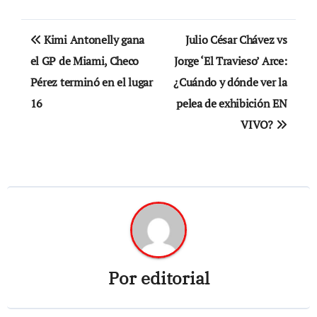
Navegación
Kimi Antonelly gana
Julio César Chávez vs
de
el GP de Miami, Checo
Jorge ‘El Travieso’ Arce:
Pérez terminó en el lugar
¿Cuándo y dónde ver la
entradas
16
pelea de exhibición EN
VIVO?
Por
editorial