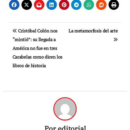
Navegación
Cristóbal Colón nos
La metamorfosis del arte
de
“mintió”: su llegada a
América no fue en tres
entradas
Carabelas como dicen los
libros de historia
Por
editorial