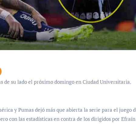
icas de su lado el próximo domingo en Ciudad Universitaria.
mérica y Pumas dejó más que abierta la serie para el juego 
ro con las estadísticas en contra de los dirigidos por Efraín