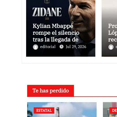
Kylian Mbappé
Pr
rompe el silencio
Ló
tras la llegada de
rec
Zinedine Zidane a la
Co
editorial
Jul 29, 2026
selección de Francia
al 
To
Te has perdido
ESTATAL
DE