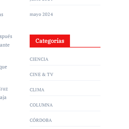
as
mayo 2024
espués
Categorías
 ante
CIENCIA
 que
CINE & TV
Cruz
CLIMA
taja
COLUMNA
CÓRDOBA