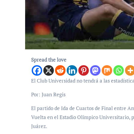
Spread the love
El Club Universidad no tendrá a las estadíst
Por: Juan Regis
El partido de Ida de Cuartos de Final entre A
Vuelta en el Estadio Olímpico Universitario, pe
Juárez.