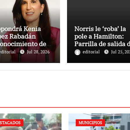
opondrá Kenia
Norris le ‘roba’ la
pez Rabadán
pole a Hamilton:
onocimiento del
Parrilla de salida 
ngreso mexicano
Gran Premio de
editorial
Jul 28, 2026
editorial
Jul 25, 20
ciclista Isaac del
Hungría 2026
ro
STACADOS
MUNICIPIOS