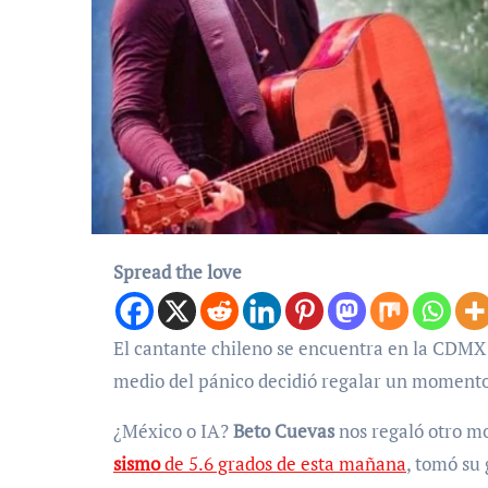
Spread the love
El cantante chileno se encuentra en la CDMX y esta mañana un sismo lo obligó a evacuar un edificio, pero en
medio del pánico decidió regalar un momento
¿México o IA?
Beto Cuevas
nos regaló otro m
sismo
de 5.6 grados de esta mañana
, tomó su