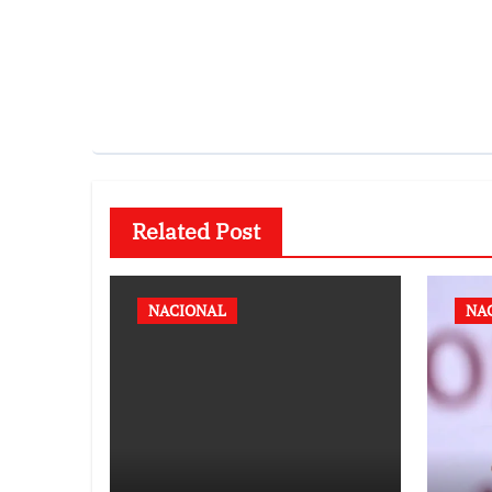
Related Post
NACIONAL
NA