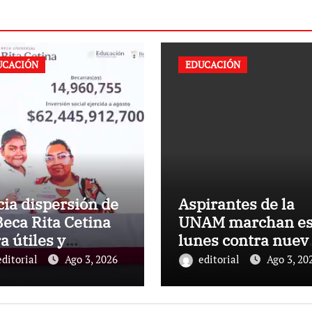
UCACIÓN
EDUCACIÓN
cia dispersión de
Aspirantes de la
Beca Rita Cetina
UNAM marchan es
a útiles y
lunes contra nuev
formes escolares
examen: ¿Dónde y
editorial
Ago 3, 2026
editorial
Ago 3, 20
primaria:
qué hora será la
sidenta Claudia
manifestación?