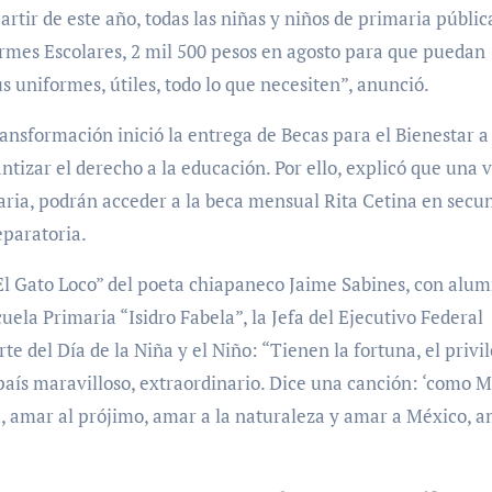
artir de este año, todas las niñas y niños de primaria públic
formes Escolares, 2 mil 500 pesos en agosto para que puedan
uniformes, útiles, todo lo que necesiten”, anunció.
ansformación inició la entrega de Becas para el Bienestar a
ntizar el derecho a la educación. Por ello, explicó que una 
maria, podrán acceder a la beca mensual Rita Cetina en secu
eparatoria.
El Gato Loco” del poeta chiapaneco Jaime Sabines, con alum
ela Primaria “Isidro Fabela”, la Jefa del Ejecutivo Federal
e del Día de la Niña y el Niño: “Tienen la fortuna, el privi
aís maravilloso, extraordinario. Dice una canción: ‘como 
a, amar al prójimo, amar a la naturaleza y amar a México, a