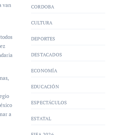
a van
CORDOBA
CULTURA
 todos
DEPORTES
vez
DESTACADOS
ndaria
ECONOMÍA
nas,
EDUCACIÓN
legio
ESPECTÁCULOS
México
mar a
ESTATAL
FIFA 2026