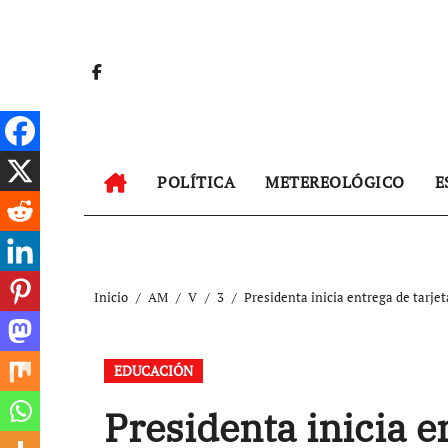
Ir
al
contenido
POLÍTICA
METEREOLÓGICO
E
Inicio
AM
V
3
Presidenta inicia entrega de tarjet
EDUCACIÓN
Presidenta inicia e