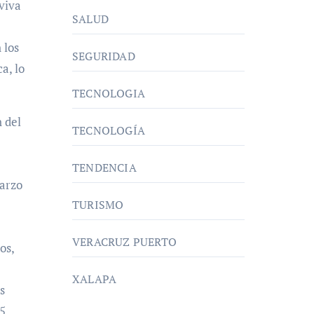
viva
SALUD
 los
SEGURIDAD
a, lo
TECNOLOGIA
n del
TECNOLOGÍA
TENDENCIA
marzo
TURISMO
VERACRUZ PUERTO
os,
XALAPA
s
25