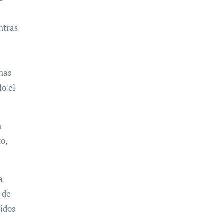
ntras
onas
lo el
n
o,
a
 de
idos