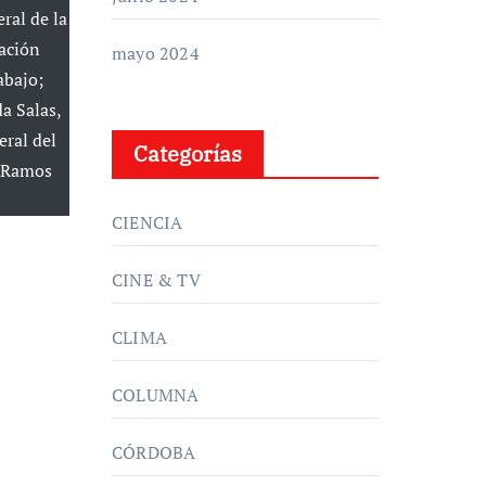
ral de la
ación
mayo 2024
abajo;
a Salas,
eral del
Categorías
s Ramos
CIENCIA
CINE & TV
CLIMA
COLUMNA
CÓRDOBA