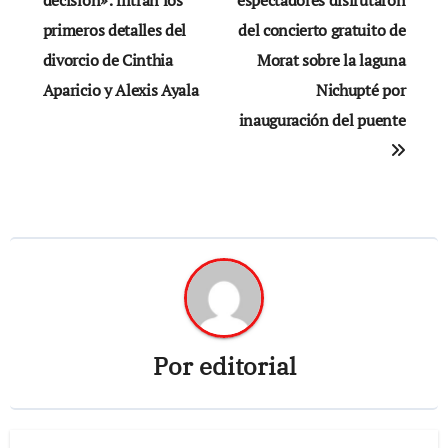
de
primeros detalles del
del concierto gratuito de
entradas
divorcio de Cinthia
Morat sobre la laguna
Aparicio y Alexis Ayala
Nichupté por
inauguración del puente
Por
editorial