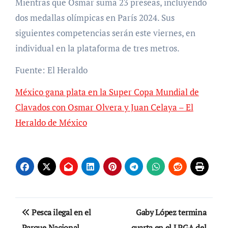
Mientras que Osmar suma 23 preseas, incluyendo
dos medallas olímpicas en París 2024. Sus
siguientes competencias serán este viernes, en
individual en la plataforma de tres metros.
Fuente: El Heraldo
México gana plata en la Super Copa Mundial de
Clavados con Osmar Olvera y Juan Celaya – El
Heraldo de México
Navegación
Pesca ilegal en el
Gaby López termina
Parque Nacional
cuarta en el LPGA del