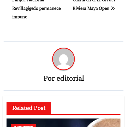
de
Revillagigedo permanece
Riviera Maya Open
entradas
impune
Por
editorial
Related Post