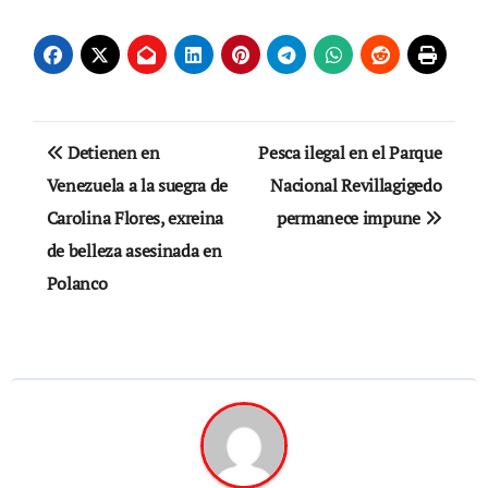
Navegación
Detienen en
Pesca ilegal en el Parque
de
Venezuela a la suegra de
Nacional Revillagigedo
Carolina Flores, exreina
permanece impune
entradas
de belleza asesinada en
Polanco