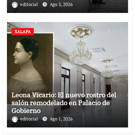
deben ignorar
editorial
Ago 3, 2026
XALAPA
Leona Vicario: El nuevo rostro del
salón remodelado en Palacio de
Gobierno
editorial
Ago 1, 2026