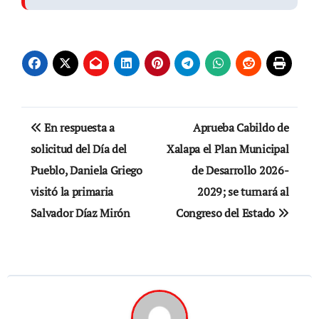
Navegación
En respuesta a
Aprueba Cabildo de
de
solicitud del Día del
Xalapa el Plan Municipal
Pueblo, Daniela Griego
de Desarrollo 2026-
entradas
visitó la primaria
2029; se turnará al
Salvador Díaz Mirón
Congreso del Estado