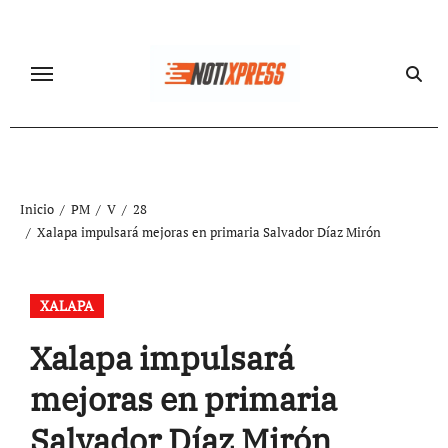
Ir
al
contenido
Inicio
PM
V
28
Xalapa impulsará mejoras en primaria Salvador Díaz Mirón
XALAPA
Xalapa impulsará
mejoras en primaria
Salvador Díaz Mirón