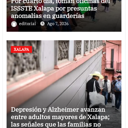
Por cuarto día, toman oficinas del
ISSSTE Xalapa por presuntas
anomalías en guarderías
subrogadas
editorial
Ago 7, 2026
XALAPA
Depresión y Alzheimer avanzan
entre adultos mayores de Xalapa;
las señales que las familias no