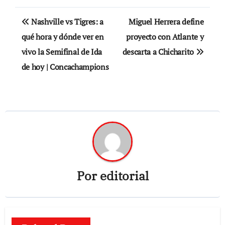
Navegación
Nashville vs Tigres: a
Miguel Herrera define
de
qué hora y dónde ver en
proyecto con Atlante y
vivo la Semifinal de Ida
descarta a Chicharito
entradas
de hoy | Concachampions
Por
editorial