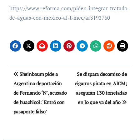
https://www.reforma.com/piden-integrar-tratado-
de-aguas-con-mexico-al-t-mec/ar3192760
Navegación
Sheinbaum pide a
Se dispara decomiso de
de
Argentina deportación
cigarros pirata en AICM;
de Fernando ‘N’, acusado
aseguran 130 toneladas
entradas
de huachicol: ‘Entró con
en lo que va del año
pasaporte falso’