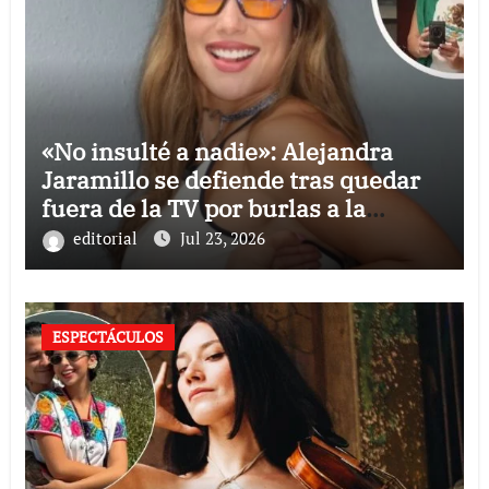
«No insulté a nadie»: Alejandra
Jaramillo se defiende tras quedar
fuera de la TV por burlas a la
Selección Mexicana
editorial
Jul 23, 2026
ESPECTÁCULOS