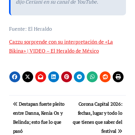
dijo Ceriani en su canal de YouTube.
Fuente: El Heraldo
Cazzu sorprende con su interpretación de «La
Bikina» | VIDEO – El Heraldo de México
Navegación
Destapan fuerte pleito
Corona Capital 2026:
de
entre Danna, Kenia Os y
fechas, lugar y todo lo
Belinda; esto fue lo que
que tienes que saber del
entradas
pasó
festival