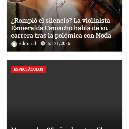
¿Rompió el silencio? La violinista
Esmeralda Camacho habla de su
carrera tras la polémica con Nodal y
Ángela Aguilar
editorial
Jul 21, 2026
ESPECTÁCULOS