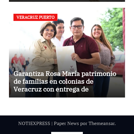
VERACRUZ PUERTO
Garantiza Rosa María patrimonio
de familias en colonias de
Veracruz con entrega de
escrituras
NOTIEXPRESS
|
Paper News
por
Themeansar
.