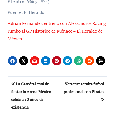
F1 entre 1966 y 1972).
Fuente: El Heraldo
Adrián Fernández entrenó con Alessandros Racing
rumbo al GP Histórico de Mónaco – El Heraldo de
México
Navegación
La Catedral está de
Veracruz tendrá futbol
de
fiesta: la Arena México
profesional con Piratas
celebra 70 años de
entradas
existencia