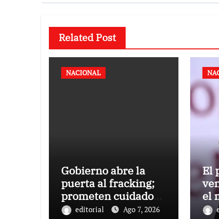
Related Post
NACIONAL
NA
Gobierno abre la
El 
puerta al fracking;
ven
prometen cuidado
el
del agua y consultas
Sh
editorial
Ago 7, 2026