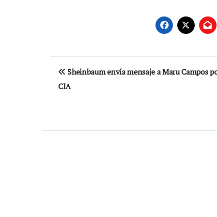
Navegación
Sheinbaum envía mensaje a Maru Campos po
de
CIA
entradas