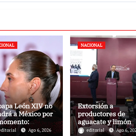
CIONAL
NACIONAL
papa León XIV no
Extorsión a
drá a México por
productores de
 momento:
aguacate y limón
einbaum
dejó 18 mil mdp a
editorial
Ago 6, 2026
editorial
Ago 6, 20