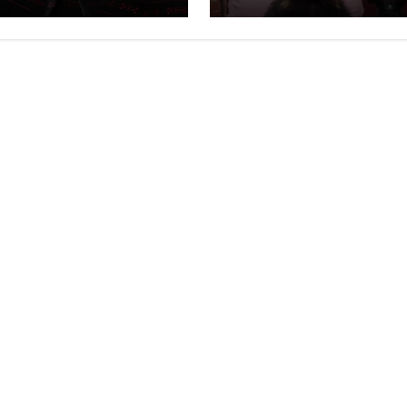
red del caso Carlo
Manzo