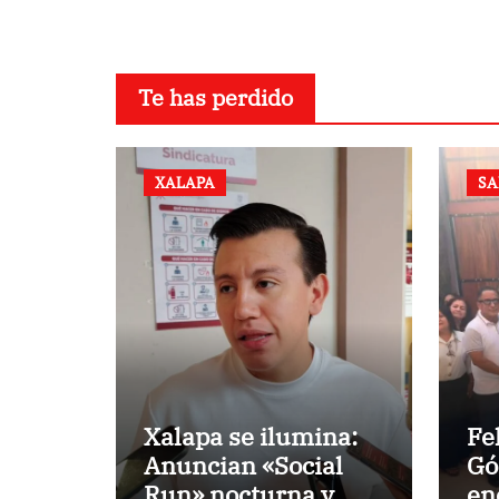
Te has perdido
XALAPA
SA
Xalapa se ilumina:
Fe
Anuncian «Social
Gó
Run» nocturna y
en