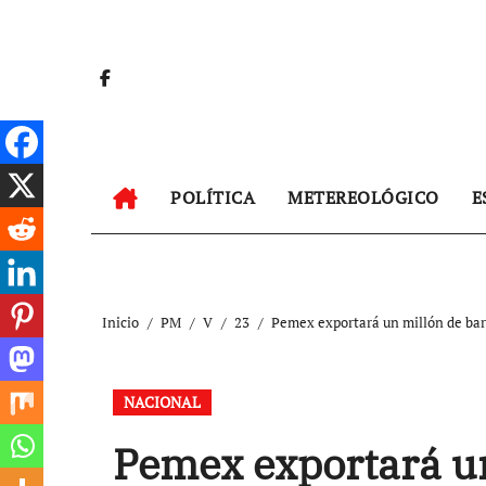
Ir
al
contenido
POLÍTICA
METEREOLÓGICO
E
Inicio
PM
V
23
Pemex exportará un millón de barr
NACIONAL
Pemex exportará un