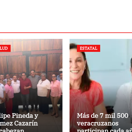
LUD
ESTATAL
lipe Pineda y
Más de 7 mil 500
mez Cazarín
veracruzanos
cabezan
participan cada a