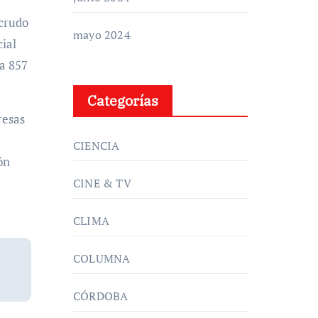
 crudo
mayo 2024
ial
 a 857
Categorías
resas
CIENCIA
ón
CINE & TV
CLIMA
COLUMNA
CÓRDOBA