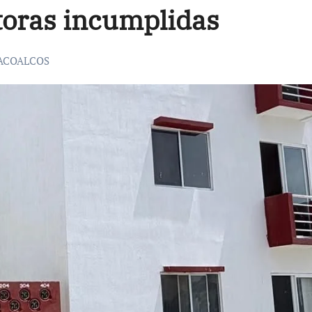
toras incumplidas
ACOALCOS