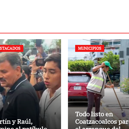
STACADOS
MUNICIPIOS
Todo listo en
rtín y Raúl,
Coatzacoalcos par
mino al patíbulo
el arranque del