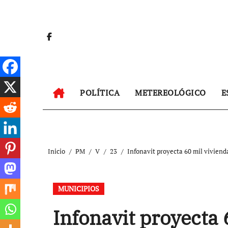
Ir
al
contenido
POLÍTICA
METEREOLÓGICO
E
Inicio
PM
V
23
Infonavit proyecta 60 mil viviend
MUNICIPIOS
Infonavit proyecta 