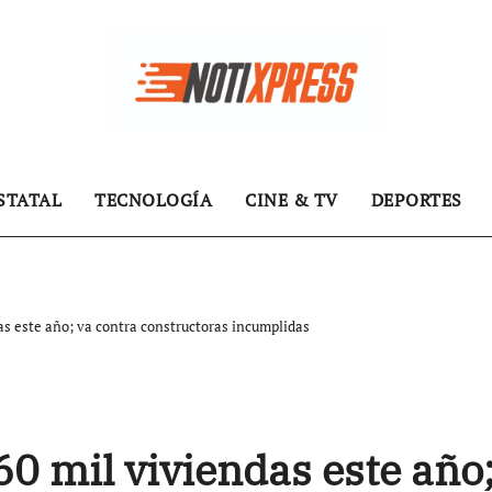
STATAL
TECNOLOGÍA
CINE & TV
DEPORTES
as este año; va contra constructoras incumplidas
60 mil viviendas este año