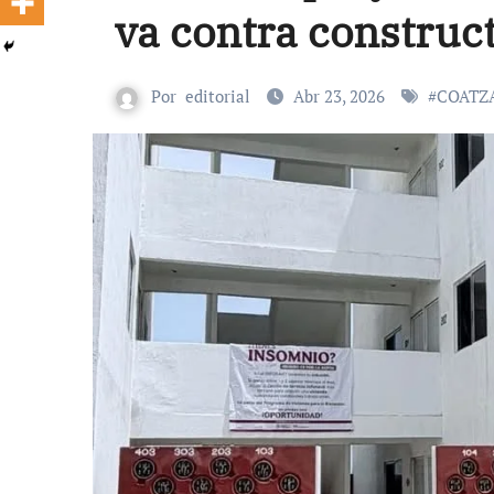
va contra construc
Por
editorial
Abr 23, 2026
#
COATZ