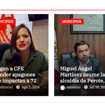
NICIPIOS
MUNICIPIOS
igen a CFE
Miguel Ángel
ender apagones
Martínez asume la
 impactan a 72
alcaldía de Perote,
nicipios
Veracruz
editorial
Ago 5, 2026
editorial
Jul 30, 20
racruzanos