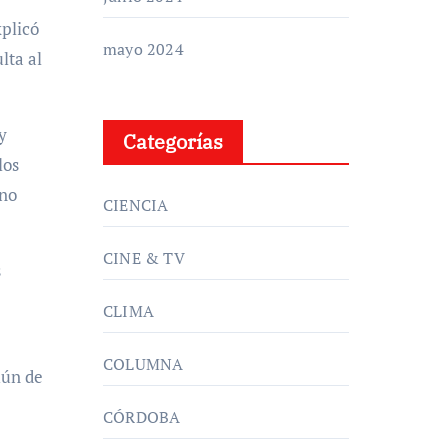
plicó
mayo 2024
lta al
y
Categorías
los
 no
CIENCIA
CINE & TV
s
CLIMA
COLUMNA
mún de
CÓRDOBA