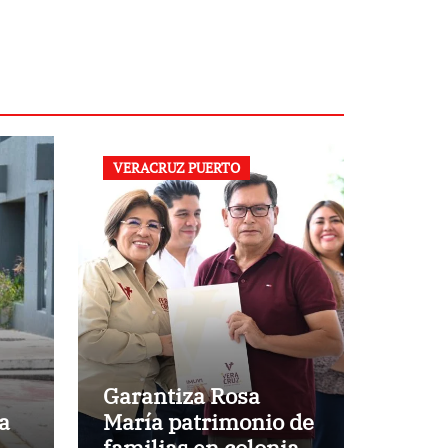
VERACRUZ PUERTO
Garantiza Rosa
a
María patrimonio de
familias en colonias