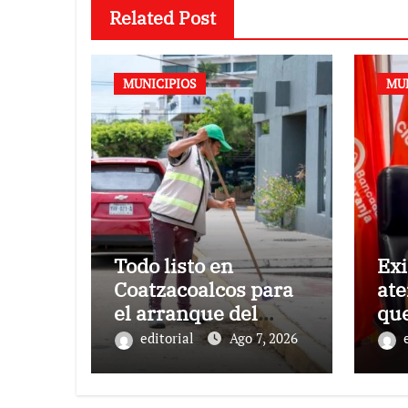
Related Post
MUNICIPIOS
MU
Todo listo en
Ex
Coatzacoalcos para
at
el arranque del
que
Festival del Mar
mu
editorial
Ago 7, 2026
2026
ve