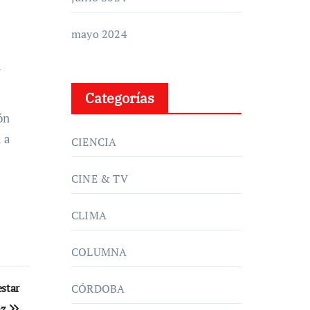
mayo 2024
a
Categorías
ón
 a
CIENCIA
CINE & TV
CLIMA
COLUMNA
estar
CÓRDOBA
az