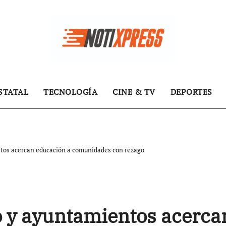
STATAL
TECNOLOGÍA
CINE & TV
DEPORTES
ntos acercan educación a comunidades con rezago
o y ayuntamientos acerca