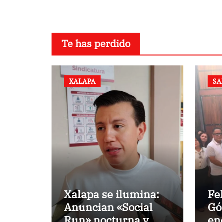
Te has perdido
XALAPA
SA
Xalapa se ilumina:
Fe
Anuncian «Social
Gó
Run» nocturna y
en