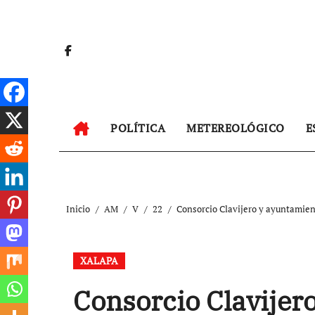
Ir
al
contenido
POLÍTICA
METEREOLÓGICO
E
Inicio
AM
V
22
Consorcio Clavijero y ayuntamie
XALAPA
Consorcio Clavijer