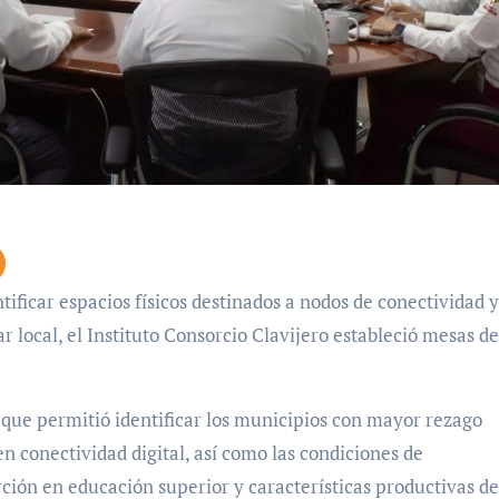
 local, el Instituto Consorcio Clavijero estableció mesas de
que permitió identificar los municipios con mayor rezago
n conectividad digital, así como las condiciones de
rción en educación superior y características productivas de