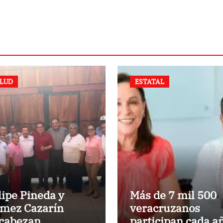
LUD
ESTATAL
lipe Pineda y
Más de 7 mil 500
mez Cazarín
veracruzanos
cabezan
participan cada a