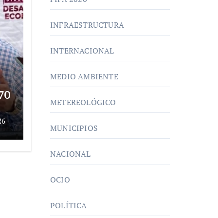
INFRAESTRUCTURA
INTERNACIONAL
MEDIO AMBIENTE
70
METEREOLÓGICO
o
26
MUNICIPIOS
de
NACIONAL
OCIO
POLÍTICA