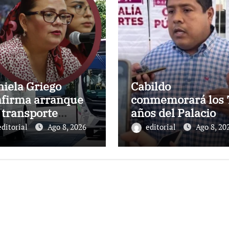
iela Griego
Cabildo
nfirma arranque
conmemorará los 
 transporte
años del Palacio
enas» en Xalapa,
Municipal, símbol
editorial
Ago 8, 2026
editorial
Ago 8, 20
nciado por Rocío
de la vida pública 
hle
Xalapa