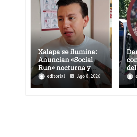
Xalapa se ilumina:
Dan
Anuncian «Social
co
Run» nocturna y
del
neón con DJ’s este
«At
editorial
Ago 8, 2026
22 de agosto
anu
Na