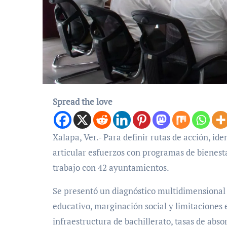
Spread the love
Xalapa, Ver.- Para definir rutas de acción, identificar espacios físicos destinados a nodos de conectividad y
articular esfuerzos con programas de bienestar
trabajo con 42 ayuntamientos.
Se presentó un diagnóstico multidimensional 
educativo, marginación social y limitaciones e
infraestructura de bachillerato, tasas de abso