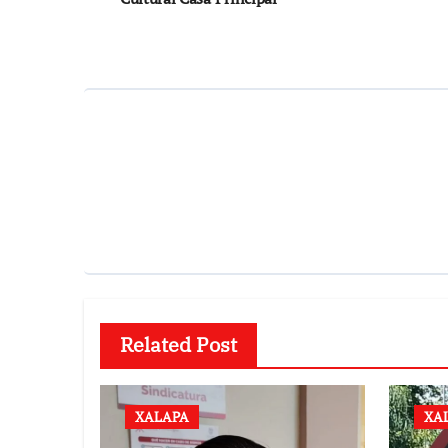
entradas
Related Post
XALAPA
XA