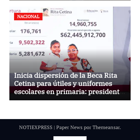
NACIONAL
Inicia dispersión de la Beca Rita
Cetina para útiles y uniformes
escolares en primaria: presidenta
Claudia Sheinbaum
NOTIEXPRESS
|
Paper News
por
Themeansar
.