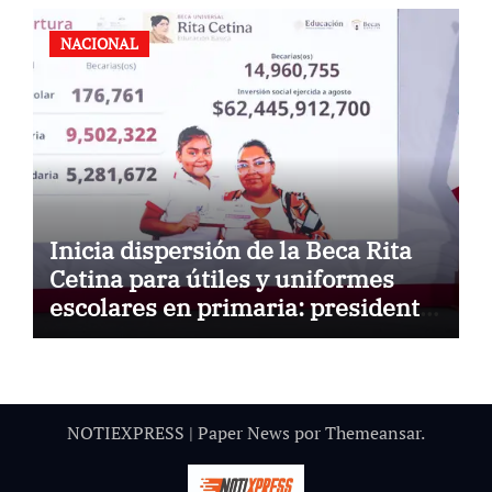
NACIONAL
Inicia dispersión de la Beca Rita
Cetina para útiles y uniformes
escolares en primaria: presidenta
Claudia Sheinbaum
NOTIEXPRESS
|
Paper News
por
Themeansar
.