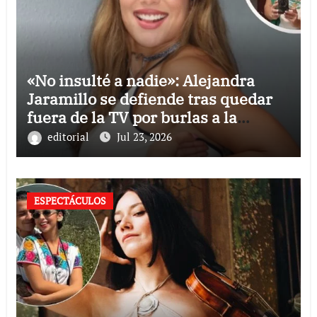
«No insulté a nadie»: Alejandra
Jaramillo se defiende tras quedar
fuera de la TV por burlas a la
Selección Mexicana
editorial
Jul 23, 2026
ESPECTÁCULOS