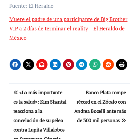
Fuente: El Heraldo
Muere el padre de una participante de Big Brother
VIP a 2 días de terminar el reality – El Heraldo de
México
Navegación
«Lo más importante
Banco Plata rompe
de
es la salud»: Kim Shantal
récord en el Zócalo con
reacciona a la
Andrea Bocelli ante más
entradas
cancelación de su pelea
de 300 mil personas
contra Lupita Villalobos
en Supernova Génesis