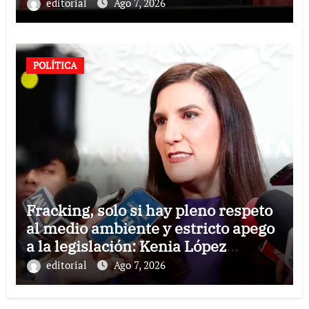
responsabilidad compartida:
editorial
Ago 7, 2026
Ricardo Monreal
POLÍTICA
Fracking, solo si hay pleno respeto
al medio ambiente y estricto apego
a la legislación: Kenia López
Rabadán
editorial
Ago 7, 2026