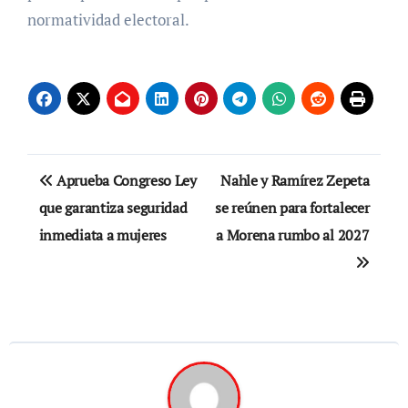
normatividad electoral.
Navegación
Aprueba Congreso Ley
Nahle y Ramírez Zepeta
de
que garantiza seguridad
se reúnen para fortalecer
inmediata a mujeres
a Morena rumbo al 2027
entradas