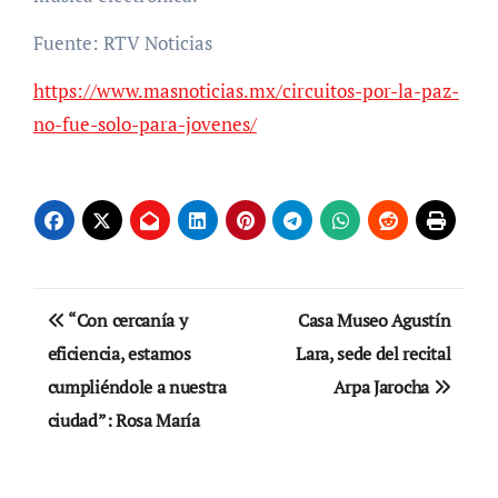
Fuente: RTV Noticias
https://www.masnoticias.mx/circuitos-por-la-paz-
no-fue-solo-para-jovenes/
Navegación
“Con cercanía y
Casa Museo Agustín
de
eficiencia, estamos
Lara, sede del recital
cumpliéndole a nuestra
Arpa Jarocha
entradas
ciudad”: Rosa María