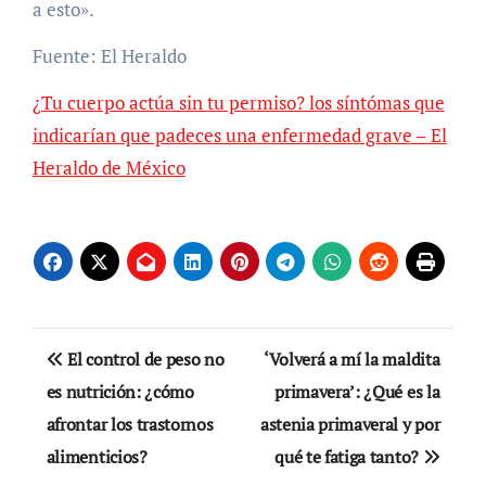
a esto».
Fuente: El Heraldo
¿Tu cuerpo actúa sin tu permiso? los síntómas que
indicarían que padeces una enfermedad grave – El
Heraldo de México
Navegación
El control de peso no
‘Volverá a mí la maldita
de
es nutrición: ¿cómo
primavera’: ¿Qué es la
afrontar los trastornos
astenia primaveral y por
entradas
alimenticios?
qué te fatiga tanto?