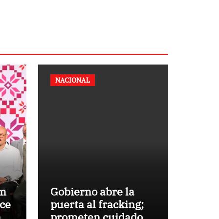
NACIONAL
um
Gobierno abre la
ece
puerta al fracking;
n
prometen cuidado