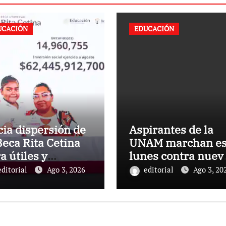
UCACIÓN
EDUCACIÓN
cia dispersión de
Aspirantes de la
Beca Rita Cetina
UNAM marchan es
a útiles y
lunes contra nuev
formes escolares
examen: ¿Dónde y
editorial
Ago 3, 2026
editorial
Ago 3, 20
primaria:
qué hora será la
sidenta Claudia
manifestación?
einbaum