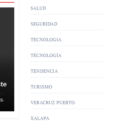
SALUD
SEGURIDAD
TECNOLOGIA
TECNOLOGÍA
TENDENCIA
te
TURISMO
o
 a
26
VERACRUZ PUERTO
XALAPA