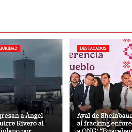
GURIDAD
DESTACADOS
gresan a Ángel
Aval de Sheinba
uirre Rivero al
al fracking enfur
tiplano por
a ONG: “Buscaba