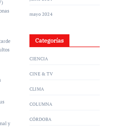
V)
sonas
mayo 2024
Categorías
tarde
ultos
CIENCIA
CINE & TV
s
CLIMA
us
COLUMNA
CÓRDOBA
nal y