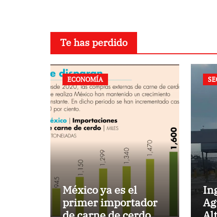
sociales: presidenta
Te has perdido
ECONOMÍA
SE
México ya es el
In
primer importador
Ag
de carne de cerdo en
Al