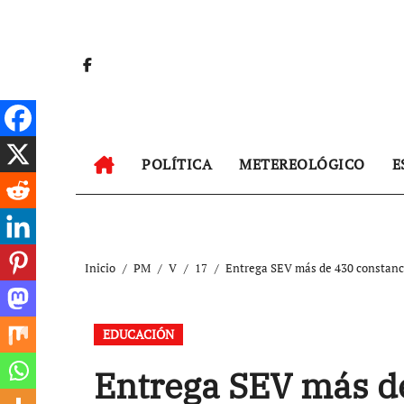
Ir
al
contenido
POLÍTICA
METEREOLÓGICO
E
Inicio
PM
V
17
Entrega SEV más de 430 constanci
EDUCACIÓN
Entrega SEV más de