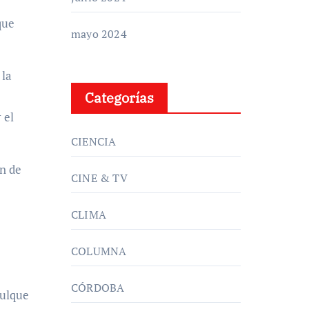
que
mayo 2024
 la
Categorías
 el
CIENCIA
n de
CINE & TV
CLIMA
COLUMNA
CÓRDOBA
pulque