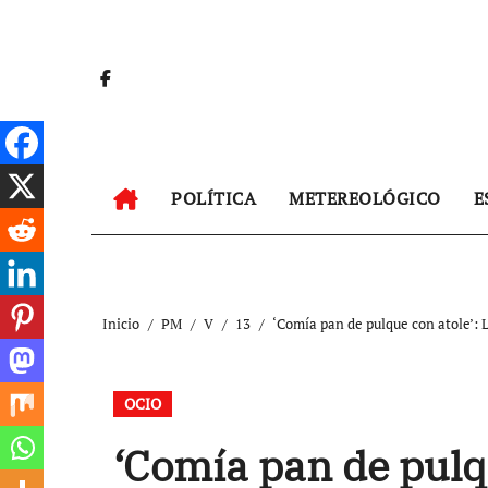
Ir
al
contenido
POLÍTICA
METEREOLÓGICO
E
Inicio
PM
V
13
‘Comía pan de pulque con atole’: L
OCIO
‘Comía pan de pulqu